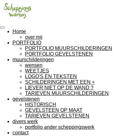
Ga
direct
naar
de
hoofdinhoud
Home
over mij
PORTFOLIO
PORTFOLIO MUURSCHILDERINGEN
PORTFOLIO GEVELSTENEN
muurschilderingen
wensen
WEETJES
LOGO'S EN TEKSTEN
SCHILDERINGEN MET EEN +
LIEVER NIET OP DE WAND ?
TARIEVEN MUURSCHILDERINGEN
gevelstenen
HISTORISCH
GEVELSTEEN OP MAAT
TARIEVEN GEVELSTENEN
divers werk
portfolio ander scheppingswerk
contact